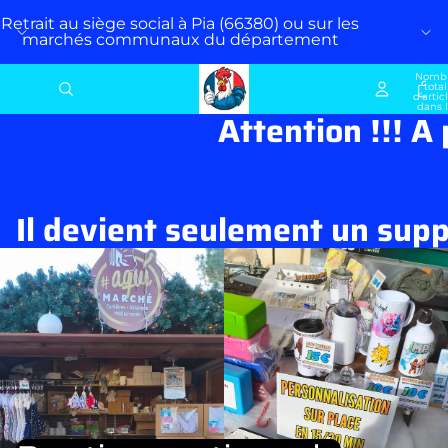
Retrait au siège social à Pia (66380) ou sur les
marchés communaux du département
Nomb
total
d’artic
dans 
Attention !!! A
panier:
Il devient seulement un supp