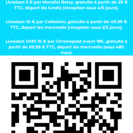
Livraison 5 € par Mondial Relay, gratuite à partir de 29 €
TTC, départ les lundis (réception sous 4/5 jours).
Livraison 10 € par Colissimo, gratuite à partir de 49.99 €
TTC, départ les mercredis (réception sous 2/3 jours).
Livraison (VIP) 10 € par Chronopost avant 18h, gratuite à
partir de 69,99 € TTC, départ les mercredis (sous 48h
max).