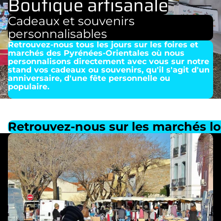
Boutique artisanale
Cadeaux et souvenirs
personnalisables
Retrouvez-nous tous les jours sur les foires et
marchés des Pyrénées-Orientales où nous
personnalisons directement avec vous sur notre
stand vos cadeaux ou souvenirs, qu'il s'agit d'un
anniversaire, d'une fête personnelle ou
populaire.
Retrouvez-nous sur les marchés lo