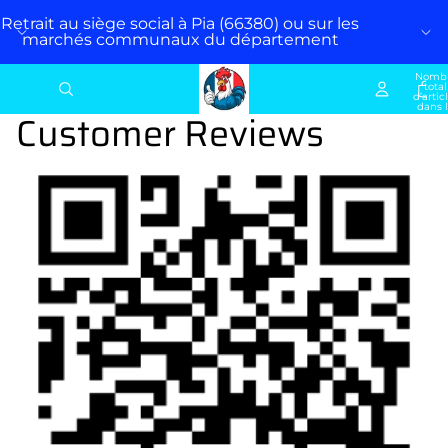
Retrait au siège social à Pia (66380) ou sur les
marchés communaux du département
Nomb
total
d’artic
dans 
Customer Reviews
panier: