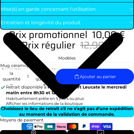
Mise(s) en garde concernant l'utilisation
Entretien et longévité du produit
Prix promotionnel
10,00 €
Prix régulier
12,99 €
Modèles
Diminuer
Augmenter
la
la
Ajouter au panier
quantité
quantité
Retrait disponible à
Marché de Port Leucate le mercredi
matin entre 8h30 et 12h
Habituellement prête en 5 jours ou plus
Afficher les informations de la boutique
Choisissez le lieu de retrait s'il ne s'agit pas d'une expédition
au moment de la validation de commande.
Moyens de paiement