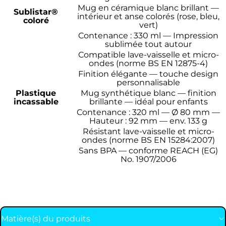
Mug en céramique blanc brillant —
Sublistar®
intérieur et anse colorés (rose, bleu,
coloré
vert)
Contenance : 330 ml — Impression
sublimée tout autour
Compatible lave-vaisselle et micro-
ondes (norme BS EN 12875-4)
Finition élégante — touche design
personnalisable
Plastique
Mug synthétique blanc — finition
incassable
brillante — idéal pour enfants
Contenance : 320 ml — Ø 80 mm —
Hauteur : 92 mm — env. 133 g
Résistant lave-vaisselle et micro-
ondes (norme BS EN 15284:2007)
Sans BPA — conforme REACH (EG)
No. 1907/2006
Matière(s) du produits