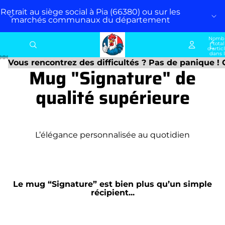
Retrait au siège social à Pia (66380) ou sur les
marchés communaux du département
Nomb
total
d’artic
dans 
panier:
Vous rencontrez des difficultés ? Pas de panique !
Mug "Signature" de
qualité supérieure
L’élégance personnalisée au quotidien
Le mug “Signature” est bien plus qu’un simple
récipient...